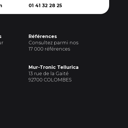
m
01 41 32 28 25
s
Références
ur
Consultez parmi nos
17 000 références
Mur-Tronic Tellurica
13 rue de la Gaité
92700 COLOMBES