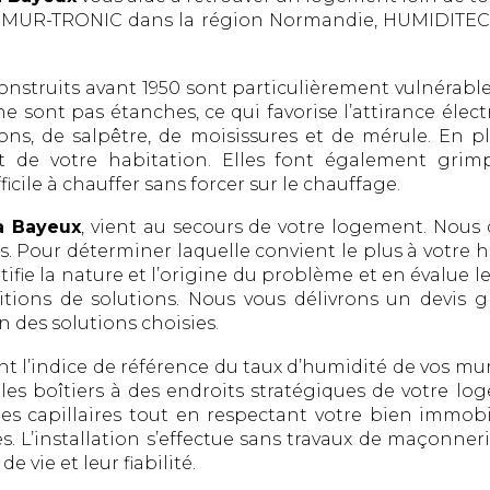
iel MUR-TRONIC dans la région Normandie, HUMIDITEC
struits avant 1950 sont particulièrement vulnérables 
e sont pas étanches, ce qui favorise l’attirance électr
s, de salpêtre, de moisissures et de mérule. En plu
rt de votre habitation. Elles font également grim
icile à chauffer sans forcer sur le chauffage.
 à Bayeux
, vient au secours de votre logement. Nous
es. Pour déterminer laquelle convient le plus à votre 
tifie la nature et l’origine du problème et en évalue l
tions de solutions. Nous vous délivrons un devis gr
 des solutions choisies.
ent l’indice de référence du taux d’humidité de vos mu
es boîtiers à des endroits stratégiques de votre l
s capillaires tout en respectant votre bien immobi
s. L’installation s’effectue sans travaux de maçonneri
 vie et leur fiabilité.