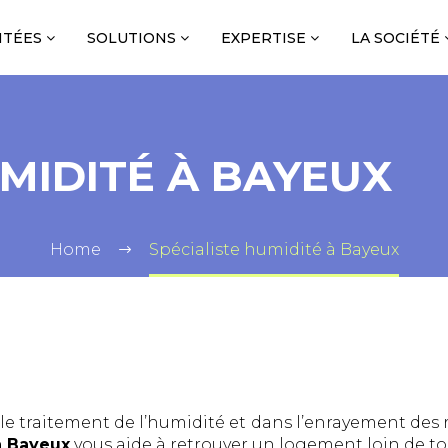
NTÉES
SOLUTIONS
EXPERTISE
LA SOCIÉTÉ
UMIDITÉ À BAYEUX
Home
Spécialiste humidité à Bayeux
e traitement de l’humidité et dans l’enrayement des r
à Bayeux
vous aide à retrouver un logement loin de tous