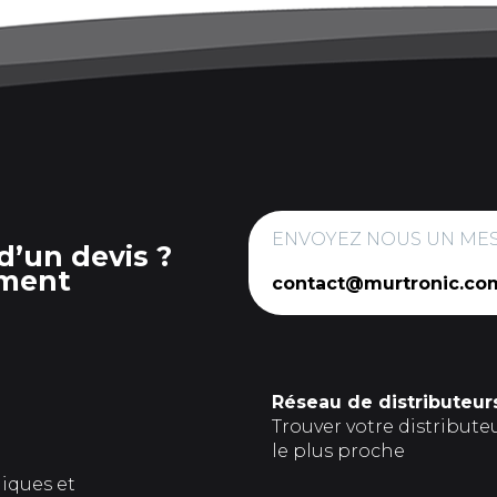
ENVOYEZ NOUS UN ME
d’un devis ?
ment
contact@murtronic.co
Réseau de distributeur
Trouver votre distribute
le plus proche
giques et