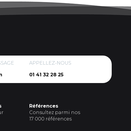
SSAGE
APPELLEZ-NOUS
m
01 41 32 28 25
s
Références
ur
Consultez parmi nos
17 000 références