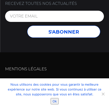
RECEVEZ TOUTES NOS ACTUALITÉS
MENTIONS LÉGALES
Nous utilisons des cookies pour vous garantir la meilleure
expérience sur notre site web. Si vous continuez à utiliser ce
© 2019 – MUR-TRONIC 2. TOUS DROITS RESERVES
site, nous supposerons que vous en êtes satisfait.
.
Ok