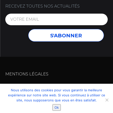
RECEVEZ TOUTES NOS ACTUALITÉS
MENTIONS LÉGALES
Nous utilisons des cookies pour vous garantir la meilleure
expérience sur notre site web. Si vous continuez à utiliser ce
© 2019 – MUR-TRONIC 2. TOUS DROITS RESERVES
site, nous supposerons que vous en êtes satisfait.
.
Ok