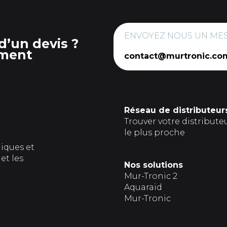
ENVOYEZ NOUS UN ME
d’un devis ?
ment
contact@murtronic.co
Réseau de distributeur
Trouver votre distribute
le plus proche
giques et
et les
Nos solutions
Mur-Tronic 2
Aquaraid
Mur-Tronic