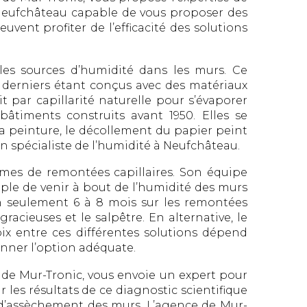
 Neufchâteau capable de vous proposer des
ent profiter de l’efficacité des solutions
ales sources d’humidité dans les murs. Ce
s derniers étant conçus avec des matériaux
t par capillarité naturelle pour s’évaporer
bâtiments construits avant 1950. Elles se
a peinture, le décollement du papier peint
n spécialiste de l’humidité à Neufchâteau.
èmes de remontées capillaires. Son équipe
mple de venir à bout de l’humidité des murs
en seulement 6 à 8 mois sur les remontées
gracieuses et le salpêtre. En alternative, le
oix entre ces différentes solutions dépend
onner l’option adéquate.
l de Mur-Tronic, vous envoie un expert pour
les résultats de ce diagnostic scientifique
fs d’assèchement des murs. L’agence de Mur-