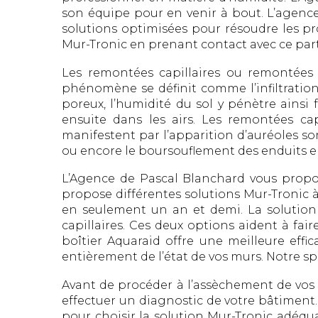
son équipe pour en venir à bout. L’agenc
solutions optimisées pour résoudre les pr
Mur-Tronic en prenant contact avec ce par
Les remontées capillaires ou remontées d
phénomène se définit comme l’infiltration
poreux, l’humidité du sol y pénètre ainsi 
ensuite dans les airs. Les remontées cap
manifestent par l’apparition d’auréoles s
ou encore le boursouflement des enduits en
L’Agence de Pascal Blanchard vous propos
propose différentes solutions Mur-Tronic à
en seulement un an et demi. La solution 
capillaires. Ces deux options aident à faire
boîtier Aquaraid offre une meilleure effi
entièrement de l’état de vos murs. Notre s
Avant de procéder à l’assèchement de vos m
effectuer un diagnostic de votre bâtiment.
pour choisir la solution Mur-Tronic adéqua