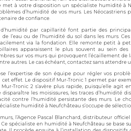
e met à votre disposition un spécialiste humidité à
oblèmes d’humidité de vos murs. Les Néocastriens peuv
tenaire de confiance.
’humidité par capillarité font partie des princip
 de l’eau ou de l’humidité du sol dans les murs. Ce
facilement via la fondation. Elle remonte petit à peti
illaires apparaissent le plus souvent au sein des 
ombres sur vos murs qui provoquent l’écaillement de l
tre autres. Le cas échéant, contactez sans attendre u
e l’expertise de son équipe pour régler vos probl
 cet effet. Le dispositif Mur-Tronic 1 permet par exe
Mur-Tronic 2 s’avère plus rapide, puisqu’elle agit 
 disparaître les moisissures, les traces d’humidité dis
cacité contre l’humidité persistante des murs. Le ch
pécialiste humidité à Neufchâteau s’occupe de sélecti
urs, l’Agence Pascal Blanchard, distributeur officie
 Ce spécialiste en humidité à Neufchâteau se base sur 
te. Il procède ensuite à l’installation des dispositi