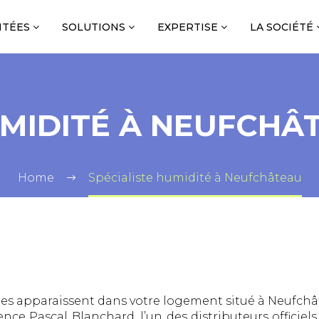
NTÉES
SOLUTIONS
EXPERTISE
LA SOCIÉTÉ
UMIDITÉ À NEUFCHÂ
Home
Spécialiste humidité à Neufchâteau
res apparaissent dans votre logement situé à Neufchât
nce Pascal Blanchard, l’un des distributeurs officiels