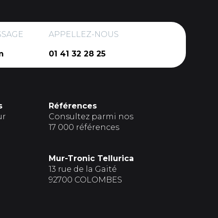
SSAGE
APPELLEZ-NOUS
m
01 41 32 28 25
s
Références
ur
Consultez parmi nos
17 000 références
Mur-Tronic Tellurica
13 rue de la Gaité
92700 COLOMBES