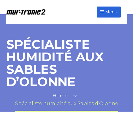
Menu
SPÉCIALISTE
HUMIDITÉ AUX
SABLES
D’OLONNE
Home
Spécialiste humidité aux Sables d’Olonne