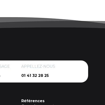
SAGE
APPELLEZ-NOUS
m
01 41 32 28 25
Références