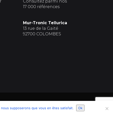
r
Consultez parmi nos
17 000 références
Mur-Tronic Tellurica
13 rue de la Gaité
92700 COLOMBES
9 – MUR-TRONIC 2. TOUS DROITS RESERVES .
e, nous supposerons que vous en êtes satisfait.
Ok