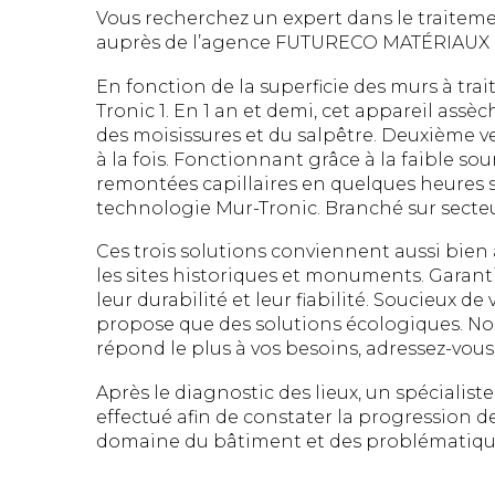
Vous recherchez un expert dans le traitem
auprès de l’agence FUTURECO MATÉRIAUX et
En fonction de la superficie des murs à trait
Tronic 1. En 1 an et demi, cet appareil assè
des moisissures et du salpêtre. Deuxième 
à la fois. Fonctionnant grâce à la faible so
remontées capillaires en quelques heures s
technologie Mur-Tronic. Branché sur secteur,
Ces trois solutions conviennent aussi bie
les sites historiques et monuments. Garantie
leur durabilité et leur fiabilité. Soucieux d
propose que des solutions écologiques. Non 
répond le plus à vos besoins, adressez-vo
Après le diagnostic des lieux, un spécialis
effectué afin de constater la progression 
domaine du bâtiment et des problématiques