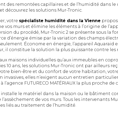
ent des remontées capillaires et de l’humidité dans 
 découvrez les solutions Mur-Tronic.
er, votre
spécialiste humidité dans la Vienne
propose
che vos murs et élimine les éléments à l’origine de l’a
version du procédé, Mur-Tronic 2 se présente sous la 
urce d’énergie émise par la variation des champs élect
eulement. Économe en énergie, l’appareil Aquaraid est 
 il constitue la solution la plus puissante contre les
n aux maisons individuelles qu’aux immeubles en copr
s 10 ans, les solutions Mur-Tronic ont par ailleurs re
e votre bien-être et du confort de votre habitation, votr
invasives, elles n’exigent aucun entretien particulier
us à l’agence FUTURECO MATÉRIAUX la plus proche de c
te installe le matériel dans la maison ou le bâtiment c
de l’assèchement de vos murs. Tous les intervenants M
 liés au traitement de l’humidité.