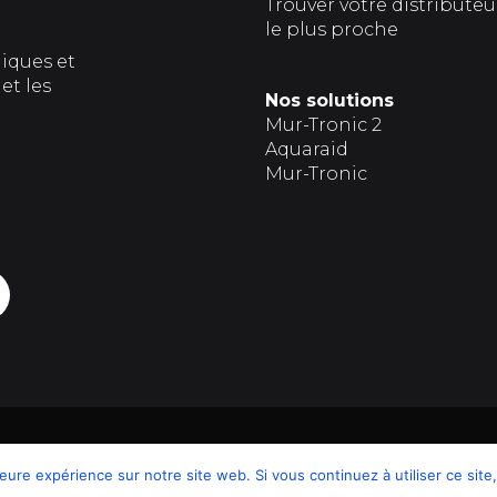
Trouver votre distributeu
le plus proche
giques et
et les
Nos solutions
Mur-Tronic 2
Aquaraid
Mur-Tronic
© 201
leure expérience sur notre site web. Si vous continuez à utiliser ce sit