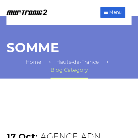
Menu
SOMME
Home
Hauts-de-France
Blog Category
17 Oct:
AGENCE ADN