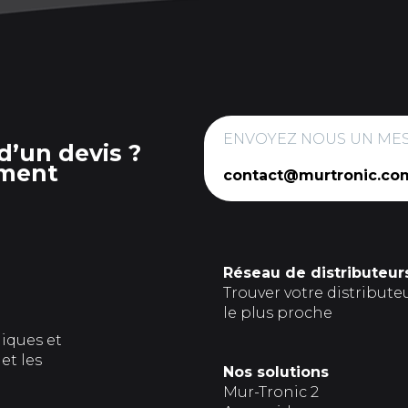
ENVOYEZ NOUS UN ME
d’un devis ?
ment
contact@murtronic.co
Réseau de distributeur
Trouver votre distribute
le plus proche
giques et
et les
Nos solutions
Mur-Tronic 2