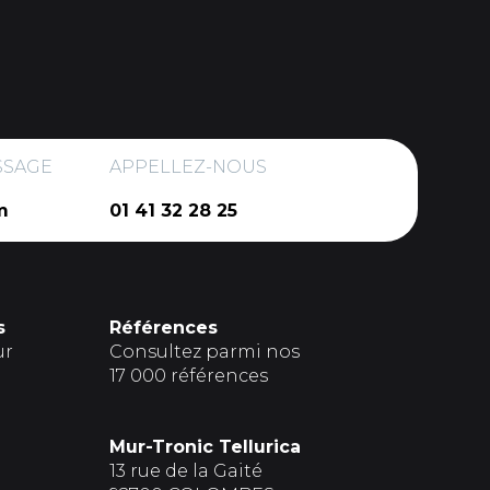
SSAGE
APPELLEZ-NOUS
m
01 41 32 28 25
s
Références
ur
Consultez parmi nos
17 000 références
Mur-Tronic Tellurica
13 rue de la Gaité